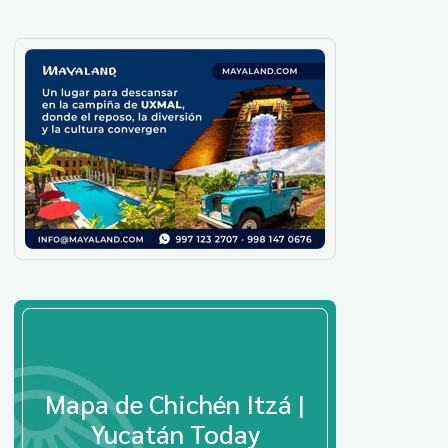
Mapa de Chichén Itzá |
Yucatán Today