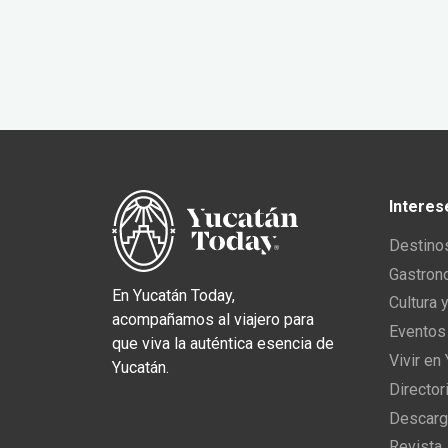
Interes
Destino
Gastron
En Yucatán Today,
Cultura 
acompañamos al viajero para
Eventos
que viva la auténtica esencia de
Vivir en
Yucatán.
Director
Descarg
Revista