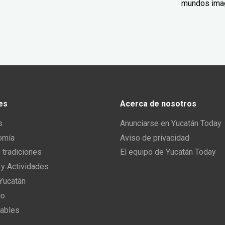
mundos ima
es
Acerca de nosotros
s
Anunciarse en Yucatán Today
omía
Aviso de privacidad
y tradiciones
El equipo de Yucatán Today
 y Actividades
 Yucatán
io
ables