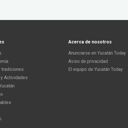
es
Acerca de nosotros
s
Anunciarse en Yucatán Today
omía
Aviso de privacidad
y tradiciones
El equipo de Yucatán Today
 y Actividades
 Yucatán
io
ables
o