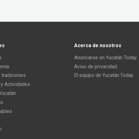
es
Acerca de nosotros
s
Anunciarse en Yucatán Today
omía
Aviso de privacidad
y tradiciones
El equipo de Yucatán Today
 y Actividades
 Yucatán
io
ables
o