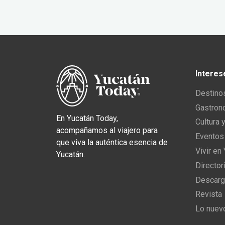
Interes
Destino
Gastron
En Yucatán Today,
Cultura 
acompañamos al viajero para
Eventos
que viva la auténtica esencia de
Vivir en
Yucatán.
Director
Descarg
Revista
Lo nuev