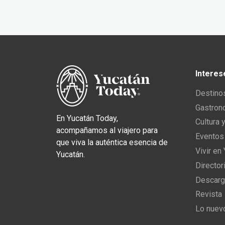
Interes
Destino
Gastron
En Yucatán Today,
Cultura 
acompañamos al viajero para
Eventos
que viva la auténtica esencia de
Vivir en
Yucatán.
Director
Descarg
Revista
Lo nuev