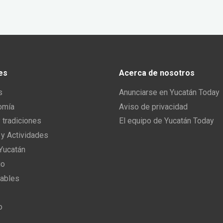
es
Acerca de nosotros
s
Anunciarse en Yucatán Today
omía
Aviso de privacidad
y tradiciones
El equipo de Yucatán Today
 y Actividades
 Yucatán
io
ables
o