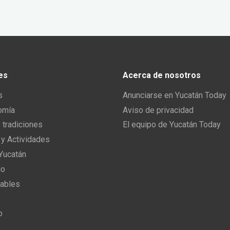
es
Acerca de nosotros
s
Anunciarse en Yucatán Today
omía
Aviso de privacidad
y tradiciones
El equipo de Yucatán Today
 y Actividades
 Yucatán
io
ables
o