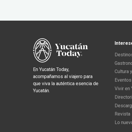
Interes
Destino
Gastron
En Yucatán Today,
Cultura 
acompañamos al viajero para
Eventos
que viva la auténtica esencia de
Vivir en
Yucatán.
Director
Descarg
Revista
Lo nuev