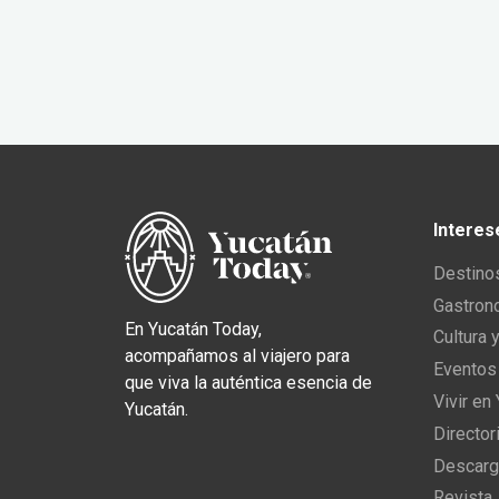
Interes
Destino
Gastron
En Yucatán Today,
Cultura 
acompañamos al viajero para
Eventos
que viva la auténtica esencia de
Vivir en
Yucatán.
Director
Descarg
Revista