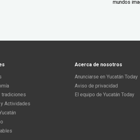
mundos ima
es
Acerca de nosotros
s
Anunciarse en Yucatán Today
omía
Aviso de privacidad
y tradiciones
El equipo de Yucatán Today
 y Actividades
 Yucatán
io
ables