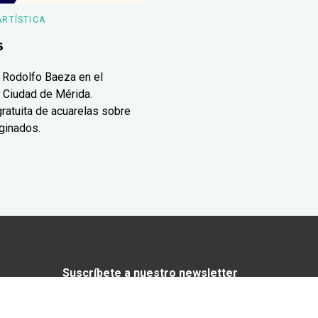
ARTÍSTICA
s
 Rodolfo Baeza en el
 Ciudad de Mérida.
ratuita de acuarelas sobre
ginados.
Suscríbete a nuestro newsletter
¿Enamorado de Yucatán? Recibe en tu
correo lo mejor de Yucatán Today.