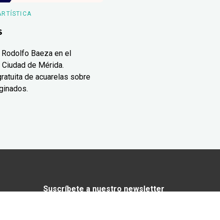
ARTÍSTICA
s
 Rodolfo Baeza en el
 Ciudad de Mérida.
ratuita de acuarelas sobre
ginados.
Suscríbete a nuestro newsletter
¿Enamorado de Yucatán? Recibe en tu
correo lo mejor de Yucatán Today.