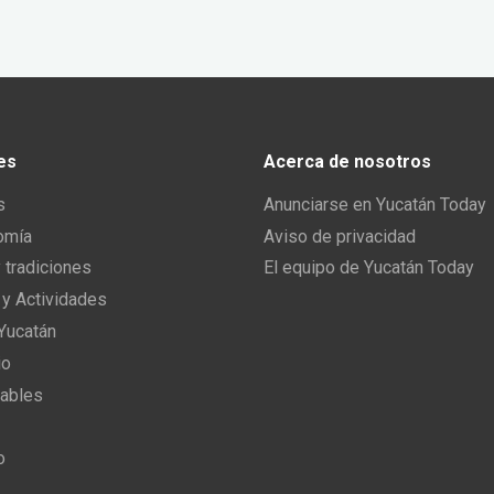
es
Acerca de nosotros
s
Anunciarse en Yucatán Today
omía
Aviso de privacidad
y tradiciones
El equipo de Yucatán Today
 y Actividades
 Yucatán
io
ables
o