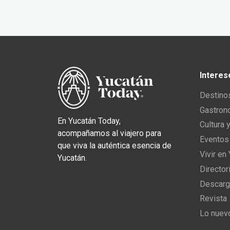
Interes
Destino
Gastron
En Yucatán Today,
Cultura 
acompañamos al viajero para
Eventos
que viva la auténtica esencia de
Vivir en
Yucatán.
Director
Descarg
Revista
Lo nuev