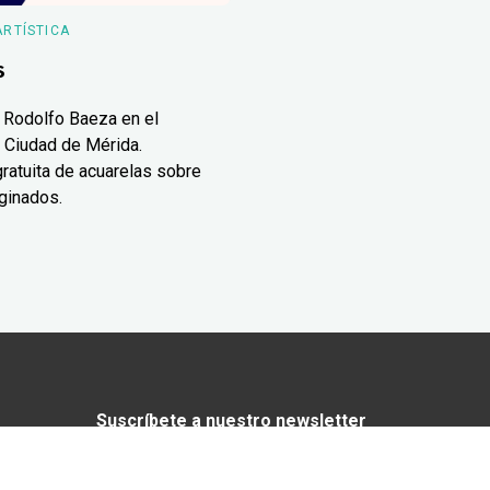
ARTÍSTICA
s
 Rodolfo Baeza en el
 Ciudad de Mérida.
ratuita de acuarelas sobre
ginados.
Suscríbete a nuestro newsletter
¿Enamorado de Yucatán? Recibe en tu
correo lo mejor de Yucatán Today.