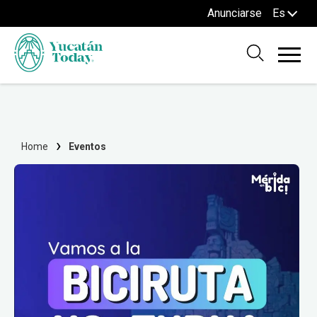
Anunciarse
Es
Home
Eventos