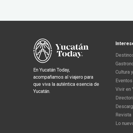
Interes
Destino
Gastron
En Yucatán Today,
Cultura 
acompañamos al viajero para
Eventos
que viva la auténtica esencia de
Vivir en
Yucatán.
Director
Descarg
Revista
Lo nuev