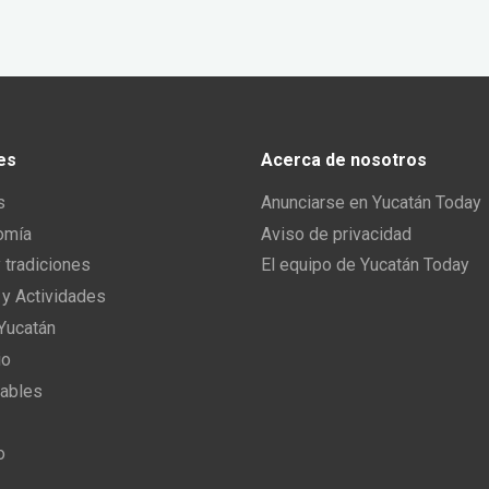
es
Acerca de nosotros
s
Anunciarse en Yucatán Today
omía
Aviso de privacidad
y tradiciones
El equipo de Yucatán Today
 y Actividades
 Yucatán
io
ables
o