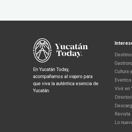
Interes
Destino
Gastron
En Yucatán Today,
Cultura 
acompañamos al viajero para
Eventos
que viva la auténtica esencia de
Vivir en
Yucatán.
Director
Descarg
Revista
Lo nuev