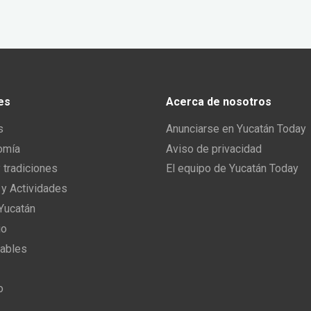
es
Acerca de nosotros
s
Anunciarse en Yucatán Today
omía
Aviso de privacidad
y tradiciones
El equipo de Yucatán Today
 y Actividades
 Yucatán
io
ables
o