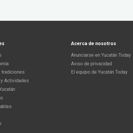
es
Acerca de nosotros
s
Anunciarse en Yucatán Today
omía
Aviso de privacidad
y tradiciones
El equipo de Yucatán Today
 y Actividades
 Yucatán
io
ables
o