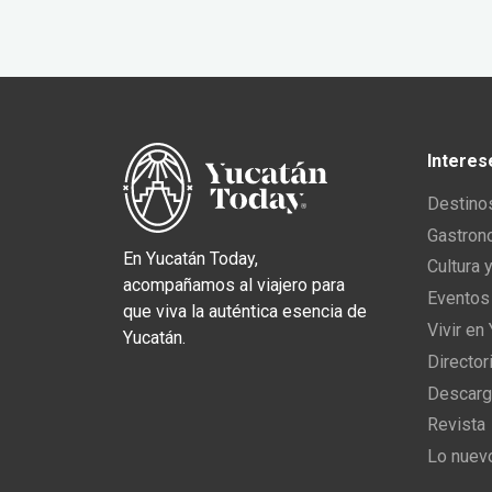
Interes
Destino
Gastron
En Yucatán Today,
Cultura 
acompañamos al viajero para
Eventos
que viva la auténtica esencia de
Vivir en
Yucatán.
Director
Descarg
Revista
Lo nuev