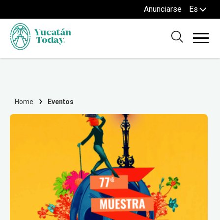
Anunciarse
Es
Home
Eventos