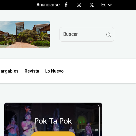
Anunciarse
Es
argables
Revista
Lo Nuevo
Pok Ta Pok