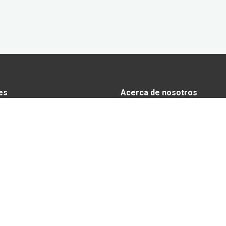
es
Acerca de nosotros
s
Anunciarse en Yucatán Today
omía
Aviso de privacidad
y tradiciones
El equipo de Yucatán Today
 y Actividades
 Yucatán
io
ables