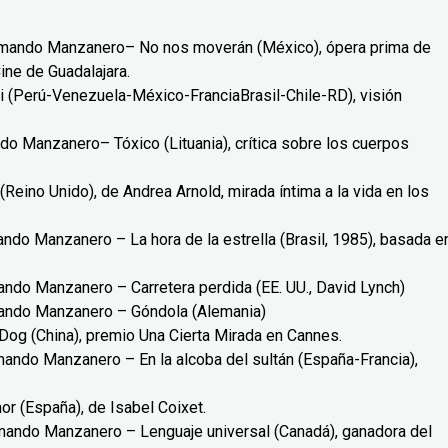
Armando Manzanero– No nos moverán (México), ópera prima de
ine de Guadalajara.
i (Perú-Venezuela-México-FranciaBrasil-Chile-RD), visión
do Manzanero– Tóxico (Lituania), crítica sobre los cuerpos
eino Unido), de Andrea Arnold, mirada íntima a la vida en los
ando Manzanero – La hora de la estrella (Brasil, 1985), basada e
ando Manzanero – Carretera perdida (EE. UU., David Lynch)
rmando Manzanero – Góndola (Alemania)
og (China), premio Una Cierta Mirada en Cannes.
mando Manzanero – En la alcoba del sultán (España-Francia),
r (España), de Isabel Coixet.
rmando Manzanero – Lenguaje universal (Canadá), ganadora del