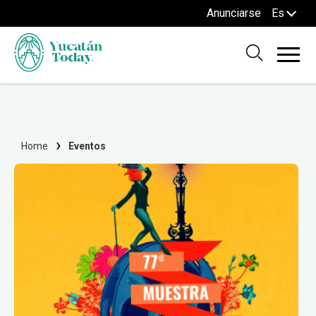
Anunciarse
Es
Home
Eventos