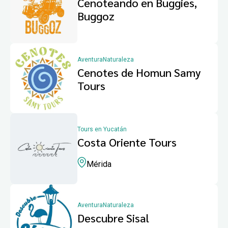
Cenoteando en Buggies,
Buggoz
Aventura
Naturaleza
Cenotes de Homun Samy
Tours
Tours en Yucatán
Costa Oriente Tours
Mérida
Aventura
Naturaleza
Descubre Sisal