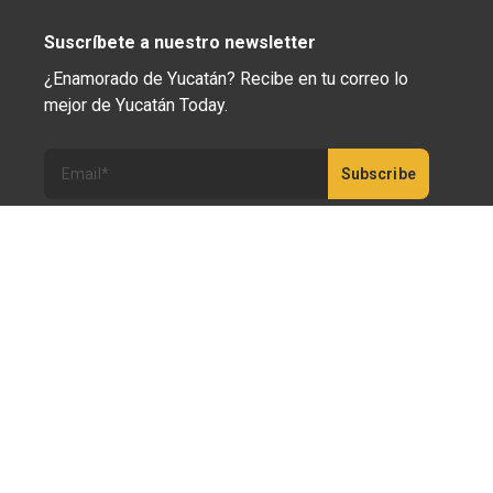
Suscríbete a nuestro newsletter
¿Enamorado de Yucatán? Recibe en tu correo lo
mejor de Yucatán Today.
Haz clic aquí para confirmar tu suscripción a
Yucatán Today; nunca compartiremos tu correo
electrónico ni ninguna otra información con terceros.
Copyright 2023 © Yucatán Today. Todos los derechos
reservados.